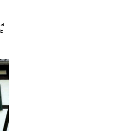
et.
lz