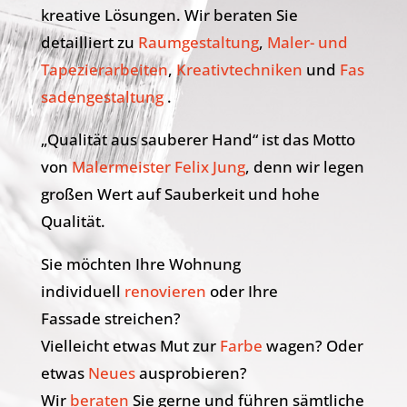
kreative Lösungen. Wir beraten Sie
detailliert zu
Raumgestaltung
,
Maler- und
Tapezierarbeiten
,
Kreativtechniken
und
Fas
sadengestaltung
.
„Qualität aus sauberer Hand“ ist das Motto
von
Malermeister Felix Jung
, denn wir legen
großen Wert auf Sauberkeit und hohe
Qualität.
Sie möchten Ihre Wohnung
individuell
renovieren
oder Ihre
Fassade streichen?
Vielleicht etwas Mut zur
Farbe
wagen? Oder
etwas
Neues
ausprobieren?
Wir
beraten
Sie gerne und führen sämtliche