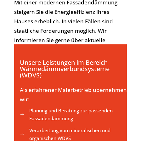
Mit einer modernen Fassadendämmung
steigern Sie die Energieeffizienz Ihres
Hauses erheblich. In vielen Fällen sind
staatliche Förderungen möglich. Wir
informieren Sie gerne über aktuelle
Förderprogramme und unterstützen Sie bei
der Planung.
Unsere Leistungen im Bereich
Wärmedämmverbundsysteme
(WDVS)
Als erfahrener Malerbetrieb übernehmen
wir:
Planung und Beratung zur passenden
$
Fassadendämmung
Verarbeitung von mineralischen und
$
organischen WDVS