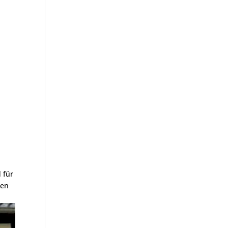
 für
ten